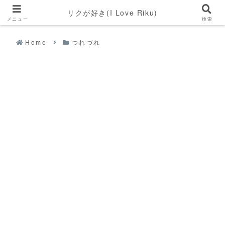
リクが好き(I Love Riku)
メニュー
検索
Home
つれづれ